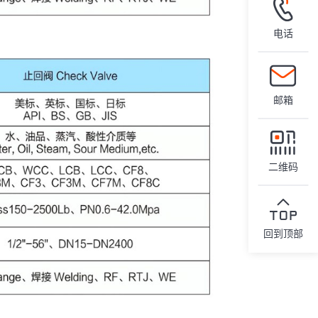
电话
邮箱
二维码
回到顶部