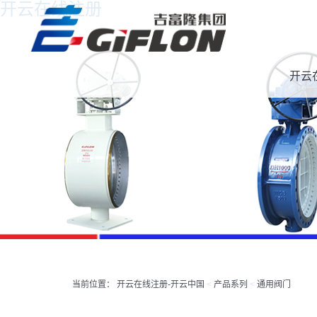
开云在线注册
开云
当前位置：
开云在线注册-开云中国
<
产品系列
<
通用阀门