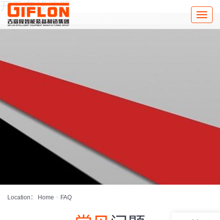
开云在线注册
Toggle
naviga
Location：
Home
<
FAQ